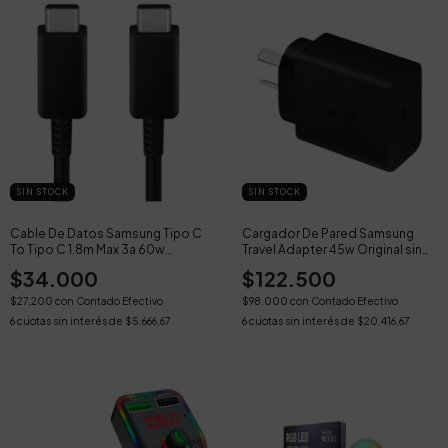
SIN STOCK
SIN STOCK
Cable De Datos Samsung Tipo C
Cargador De Pared Samsung
To Tipo C 1.8m Max 3a 60w
Travel Adapter 45w Original sin
Blanco
Cable
$34.000
$122.500
$27.200
con
Contado Efectivo
$98.000
con
Contado Efectivo
6
cuotas sin interés de
$5.666,67
6
cuotas sin interés de
$20.416,67