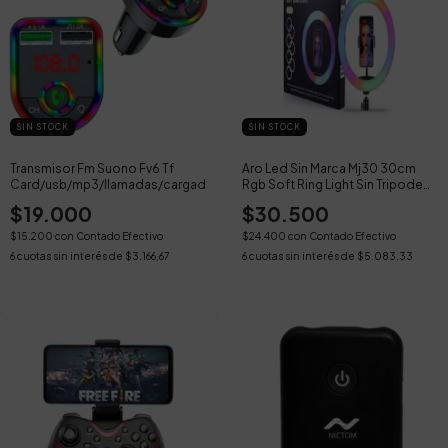
SIN STOCK
SIN STOCK
Transmisor Fm Suono Fv6 Tf
Aro Led Sin Marca Mj30 30cm
Card/usb/mp3/llamadas/cargador
Rgb Soft Ring Light Sin Tripode
2m
$19.000
$30.500
$15.200
con
Contado Efectivo
$24.400
con
Contado Efectivo
6
cuotas sin interés de
$3.166,67
6
cuotas sin interés de
$5.083,33