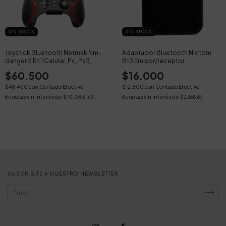
SIN STOCK
SIN STOCK
Joystick Bluetooth Netmak Nm-
Adaptador Bluetooth Nictom
danger 5 En 1 Celular, Pc, Ps3,
Bt3 Emisor/receptor
Ps4, Switch
$60.500
$16.000
$48.400
con
Contado Efectivo
$12.800
con
Contado Efectivo
6
cuotas sin interés de
$10.083,33
6
cuotas sin interés de
$2.666,67
SUSCRIBITE A NUESTRO NEWSLETTER