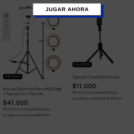
JUGAR AHORA
SIN STOCK
Tripode Celular Reforzado
SIN STOCK
$11.000
Aro Led 26cm Sin Marca Mj26 Rgb
$8.800
con
Contado Efectivo
+ Tripode 2m + Tripode
Reforzado
6
cuotas sin interés de
$1.833,33
$41.500
$33.200
con
Contado Efectivo
6
cuotas sin interés de
$6.916,67