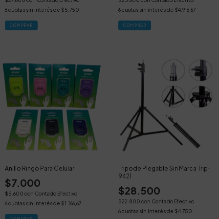
$27.600
con
Contado Efectivo
$23.600
con
Contado Efectivo
6
cuotas sin interés de
$5.750
6
cuotas sin interés de
$4.916,67
Anillo Ringo Para Celular
Tripode Plegable Sin Marca Trip-
9421
$7.000
$28.500
$5.600
con
Contado Efectivo
$22.800
con
Contado Efectivo
6
cuotas sin interés de
$1.166,67
6
cuotas sin interés de
$4.750