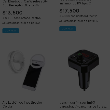
Car Bluetooth Car Wireless Bt-
Inalambrico K9 Tipo C
350 Receptor Bluetooth
$17.500
$13.500
$14.000
con
Contado Efectivo
$10.800
con
Contado Efectivo
6
cuotas sin interés de
$2.916,67
6
cuotas sin interés de
$2.250
Aro Led Chico Tipo Broche
transmisor fm soul fm50
Celular
cargador, tf-card, manos libres,