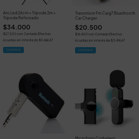
Aro Led 26cm + Tripode 2m +
Transmisor Fm Carg7 Bluethooth
Tripode Reforzado
Car Charger
$34.000
$20.500
$27.200
con
Contado Efectivo
$16.400
con
Contado Efectivo
6
cuotas sin interés de
$5.666,67
6
cuotas sin interés de
$3.416,67
Microfono Corbatero