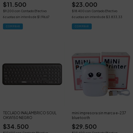
led, bluetooth
$11.500
$23.000
$9.200
con
Contado Efectivo
$18.400
con
Contado Efectivo
6
cuotas sin interés de
$1.916,67
6
cuotas sin interés de
$3.833,33
TECLADO INALAMBRICO SOUL
mini impresora sin marca e-237
OKW150 NEGRO
bluetooth
$34.500
$29.500