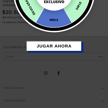
ENVIO GRATIS
EXCLUSIVO
Soporte Tv 14 A 42 Pulgadas
$1499
Led/plasma Wall Mount
$20.500
$16.400
con
Contado Efectivo
$1000
6
cuotas sin interés de
$3.416,67
JUGAR AHORA
SUSCRIBITE A NUESTRO NEWSLETTER
INFO & AYUDA
CONTACTÁNOS