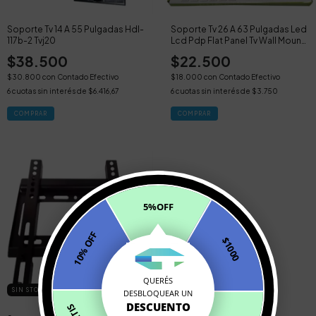
Soporte Tv 14 A 55 Pulgadas Hdl-
Soporte Tv 26 A 63 Pulgadas Led
117b-2 Tvj20
Lcd Pdp Flat Panel Tv Wall Mount
Tvj950
$38.500
$22.500
$30.800
con
Contado Efectivo
$18.000
con
Contado Efectivo
6
cuotas sin interés de
$6.416,67
6
cuotas sin interés de
$3.750
5%OFF
10% OFF
$1000
QUERÉS
SIN STOCK
DESBLOQUEAR UN
DESCUENTO