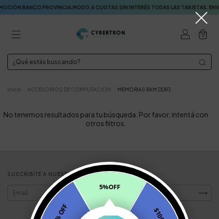
ÓN BANCO PROVINCIA.MODO.6 CUOTAS SIN INTERÉS TODAS LAS TARJETAS. ENVÍO
0
Inicio
.
ACCESORIOS DE COMPUTACION
.
MEMORIAS RAM DDR3
No tenemos resultados para tu búsqueda. Por favor, intentá con
otros filtros.
SUSCRIBITE A NUESTRO NEWSLETTER
5%OFF
10% OFF
$1000