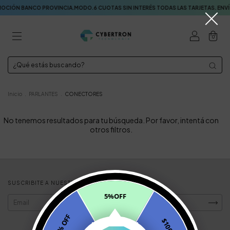
N BANCO PROVINCIA.MODO.6 CUOTAS SIN INTERÉS TODAS LAS TARJETAS. ENVÍOS
0
Inicio
.
PARLANTES
.
CONECTORES
No tenemos resultados para tu búsqueda. Por favor, intentá con
otros filtros.
SUSCRIBITE A NUESTRO NEWSLETTER
5%OFF
10% OFF
$1000