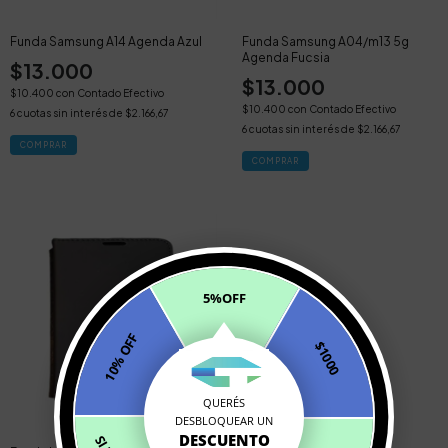
Funda Samsung A14 Agenda Azul
Funda Samsung A04/m13 5g
Agenda Fucsia
$13.000
$13.000
$10.400
con
Contado Efectivo
$10.400
con
Contado Efectivo
6
cuotas sin interés de
$2.166,67
6
cuotas sin interés de
$2.166,67
5%OFF
10% OFF
$1000
QUERÉS
DESBLOQUEAR UN
DESCUENTO