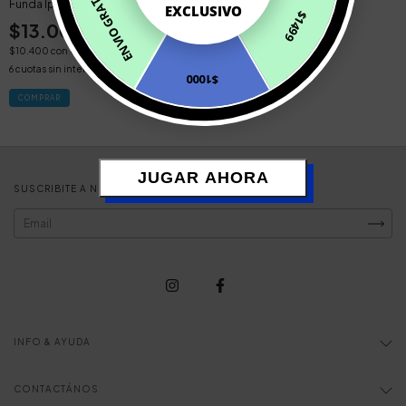
ENVIO GRATIS
Funda Iphone 8 Agenda
EXCLUSIVO
$1499
$13.000
$10.400
con
Contado Efectivo
6
cuotas sin interés de
$2.166,67
$1000
JUGAR AHORA
SUSCRIBITE A NUESTRO NEWSLETTER
INFO & AYUDA
CONTACTÁNOS