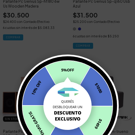
Parlante Pc Genius Sp-hf180 6w
Parlante Pc Genius Sp-q160 Usb
Us Wooden Madera
Azul
$30.500
$31.500
$24.400
con
Contado Efectivo
$25.200
con
Contado Efectivo
6
cuotas sin interés de
$5.083,33
6
cuotas sin interés de
$5.250
COMPRAR
5%OFF
10% OFF
$1000
QUERÉS
DESBLOQUEAR UN
DESCUENTO
ENVIO GRATIS
EXCLUSIVO
SIN STOCK
SIN STOCK
$1499
Parlante Pc Uef Yst-2202 S-096
Parlante Pc Netmak Nm-trueno