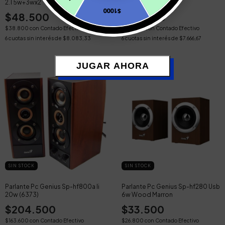
2.1 5w+3wx2
2.1 Blanco
$1000
$48.500
$46.000
$38.800
con
Contado Efectivo
$36.800
con
Contado Efectivo
6
cuotas sin interés de
$8.083,33
6
cuotas sin interés de
$7.666,67
JUGAR AHORA
SIN STOCK
SIN STOCK
Parlante Pc Genius Sp-hf800a Ii
Parlante Pc Genius Sp-hf280 Usb
20w (6373)
6w Wood Marron
$204.500
$33.500
$163.600
con
Contado Efectivo
$26.800
con
Contado Efectivo