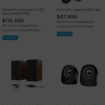
Parlante Pc Genius Sw-2.1 350
Parlante Pc Logitech S150 2.4w
15w (madera) (9442)
$47.500
$116.500
$38.000
con
Contado Efectivo
$93.200
con
Contado Efectivo
6
cuotas sin interés de
$7.916,67
6
cuotas sin interés de
$19.416,67