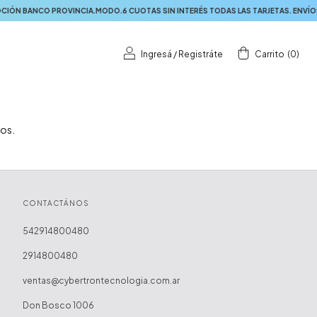
ANCO PROVINCIA.MODO.6 CUOTAS SIN INTERÉS TODAS LAS TARJETAS. ENVÍOS A 
Ingresá
/
Registráte
Carrito
(
0
)
ros.
CONTACTÁNOS
542914800480
2914800480
ventas@cybertrontecnologia.com.ar
Don Bosco 1006