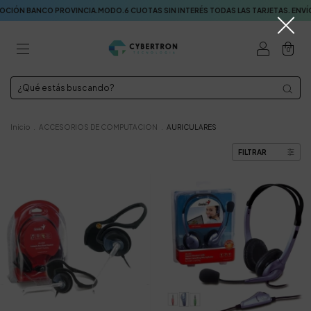
 BANCO PROVINCIA.MODO.6 CUOTAS SIN INTERÉS TODAS LAS TARJETAS. ENVÍOS 
0
Inicio
.
ACCESORIOS DE COMPUTACION
.
AURICULARES
FILTRAR