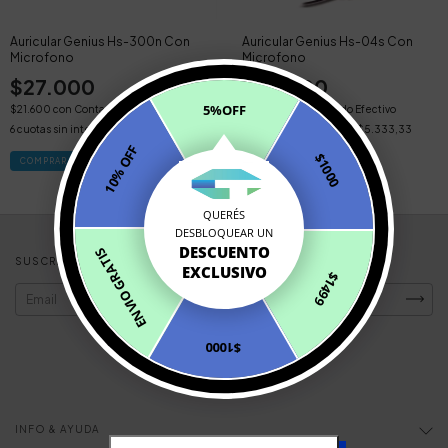
Auricular Genius Hs-300n Con
Auricular Genius Hs-04s Con
Microfono
Microfono
$27.000
$32.000
5%OFF
$21.600
con
Contado Efectivo
$25.600
con
Contado Efectivo
6
cuotas sin interés de
$4.500
6
cuotas sin interés de
$5.333,33
10% OFF
$1000
QUERÉS
DESBLOQUEAR UN
DESCUENTO
ENVIO GRATIS
SUSCRIBITE A NUESTRO NEWSLETTER
EXCLUSIVO
$1499
$1000
INFO & AYUDA