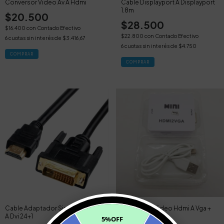
Conversor Video Av A Hdmi
Cable Displayport A Displayport
1.8m
$20.500
$28.500
$16.400
con
Contado Efectivo
$22.800
con
Contado Efectivo
6
cuotas sin interés de
$3.416,67
6
cuotas sin interés de
$4.750
Cable Adaptador Sin Marca Hdmi
Conversor Video Hdmi A Vga +
A Dvi 24+1
Auxiliar
5%OFF