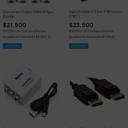
Conversor Video Hdmi A Vga +
Switch Hdmi X 3 Sm-f7804/sm-
Auxiliar
f7803
$21.500
$23.500
$17.200
con
Contado Efectivo
$18.800
con
Contado Efectivo
6
cuotas sin interés de
$3.583,33
6
cuotas sin interés de
$3.916,67