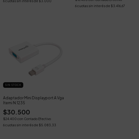
6
cuotas sin interés de
$3.000
6
cuotas sin interés de
$3.416,67
SIN STOCK
Adaptador Mini Displayport A Vga
Itemi N:1235
$30.500
$24.400
con
Contado Efectivo
6
cuotas sin interés de
$5.083,33